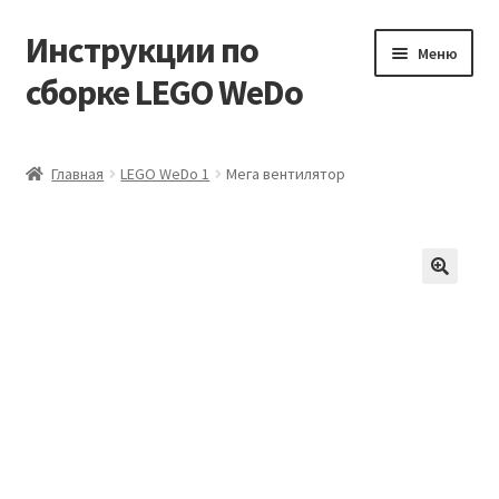
Инструкции по
Перейти
Перейти
Меню
к
к
сборке LEGO WeDo
навигации
содержимому
Главная
Главная
LEGO WeDo 1
Мега вентилятор
Блог
Корзина
Магазин
Мой аккаунт
Оформление заказа
Пользовательское соглашение (оферта)