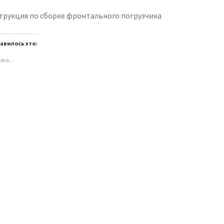
трукция по сборке фронтального погрузчика
авилось это:
зка...