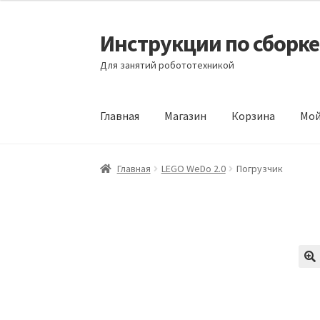
Инструкции по сборк
Перейти
Перейти
к
к
Для занятий робототехникой
навигации
содержимому
Главная
Магазин
Корзина
Мой
Главная
Блог
Корзина
Магазин
Мой аккаун
Главная
LEGO WeDo 2.0
Погрузчик
Пример страницы
🔍