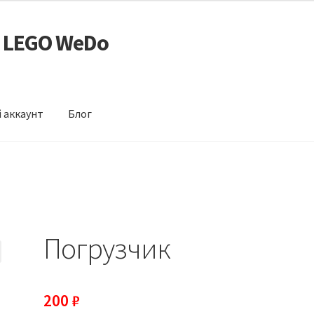
е LEGO WeDo
 аккаунт
Блог
т
Оформление заказа
Пользовательское соглашение (оферта)
Погрузчик
200
₽